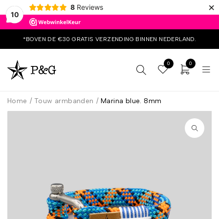
×
8
Reviews
10
*BOVEN DE €30 GRATIS VERZENDING BINNEN NEDERLAND.
0
0
Home
/
Touw armbanden
/
Marina blue. 8mm