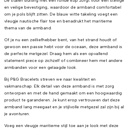
De stalen sluiting met een ronde kop zorgt voor een stevige
en veilige bevestiging, waardoor de armband comfortabel
om je pols blijft zitten. De blauw witte takeling voegt een
vleugje nautische flair toe en benadrukt het maritieme
thema van de armband.
Of je nu een zeilliefhebber bent, van het strand houdt of
gewoon een passie hebt voor de oceaan, deze armband is
de perfecte metgezel. Draag hem als een opvallend
statement piece op zichzelf of combineer hem met andere
armbanden voor een gelaagde look.
Bij P&G Bracelets streven we naar kwaliteit en
vakmanschap. Elk detail van deze armband is met zorg
ontworpen en met de hand gemaakt om een hoogwaardig
product te garanderen. Je kunt erop vertrouwen dat deze
armband lang meegaat en je stijlvolle metgezel zal zijn bij al
je avonturen.
Voeg een vleugje maritieme stijl toe aan je look met deze