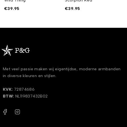
Wild Thing
Scorpion Red
€
39.95
€
39.95
Met veel passie maken wij eigentijdse, moderne armbanden
in diverse kleuren en stijlen.
KVK:
72874686
BTW:
NL119837432B02