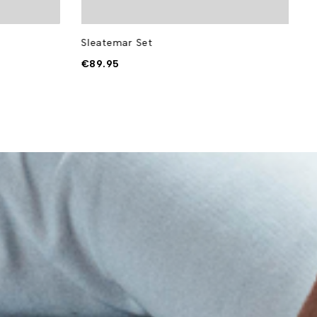
Sleatemar Set
S
€
89.95