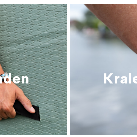
nden
Kral