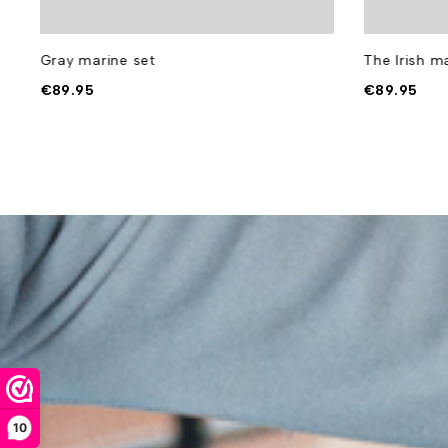
Gray marine set
The Irish m
€
89.95
€
89.95
10