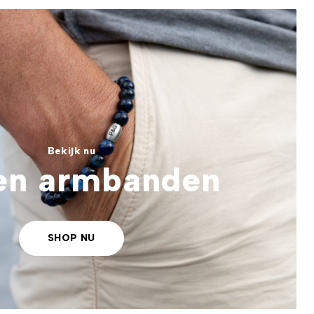
Bekijk nu
en armbanden
SHOP NU