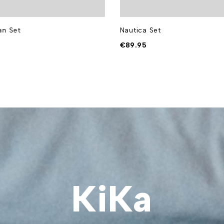
an Set
Nautica Set
€
89.95
KiKa