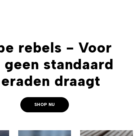
e rebels - Voor
 geen standaard
ieraden draagt
SHOP NU