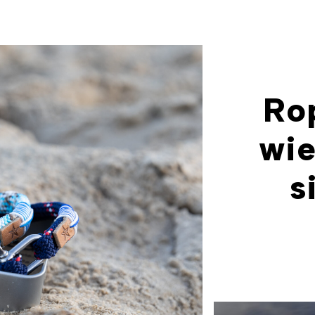
Rop
wie
s