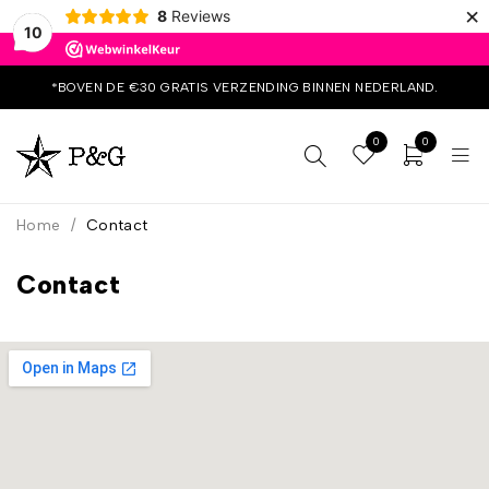
×
8
Reviews
10
*BOVEN DE €30 GRATIS VERZENDING BINNEN NEDERLAND.
0
0
Home
/
Contact
Contact